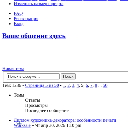
Изменить размер шрифта
FAQ
Регистрация
Вход
Ваше общение здесь
Новая тема
Тем: 1236 •
Страница
5
из
50
•
1
,
2
,
3
,
4
,
5
,
6
,
7
,
8
...
50
Темы
Ответы
Просмотры
Последнее сообщение
Диплом художника-декоратора: особенности печати
Worksale
» Чт апр 30, 2026 1:10 pm