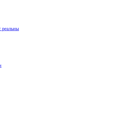
с реальны
и